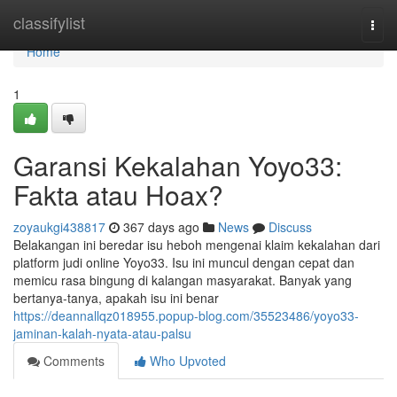
Home
classifylist
Togg
navi
Home
1
Garansi Kekalahan Yoyo33:
Fakta atau Hoax?
zoyaukgi438817
367 days ago
News
Discuss
Belakangan ini beredar isu heboh mengenai klaim kekalahan dari
platform judi online Yoyo33. Isu ini muncul dengan cepat dan
memicu rasa bingung di kalangan masyarakat. Banyak yang
bertanya-tanya, apakah isu ini benar
https://deannallqz018955.popup-blog.com/35523486/yoyo33-
jaminan-kalah-nyata-atau-palsu
Comments
Who Upvoted