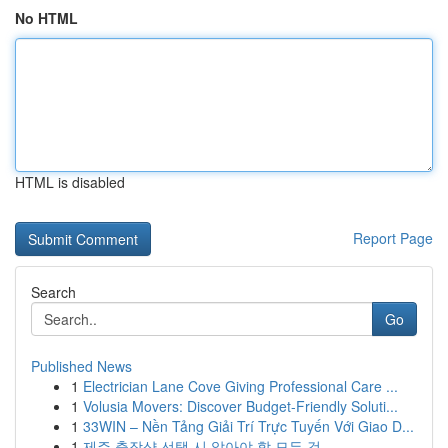
No HTML
HTML is disabled
Report Page
Search
Go
Published News
1
Electrician Lane Cove Giving Professional Care ...
1
Volusia Movers: Discover Budget-Friendly Soluti...
1
33WIN – Nền Tảng Giải Trí Trực Tuyến Với Giao D...
1
제주 출장샵 선택 시 알아야 할 모든 것