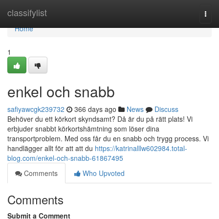
Home
classifylist
Togg
navi
Home
1
enkel och snabb
safiyawcgk239732
366 days ago
News
Discuss
Behöver du ett körkort skyndsamt? Då är du på rätt plats! Vi
erbjuder snabbt körkortshämtning som löser dina
transportproblem. Med oss får du en snabb och trygg process. Vi
handlägger allt för att att du
https://katrinalllw602984.total-
blog.com/enkel-och-snabb-61867495
Comments
Who Upvoted
Comments
Submit a Comment