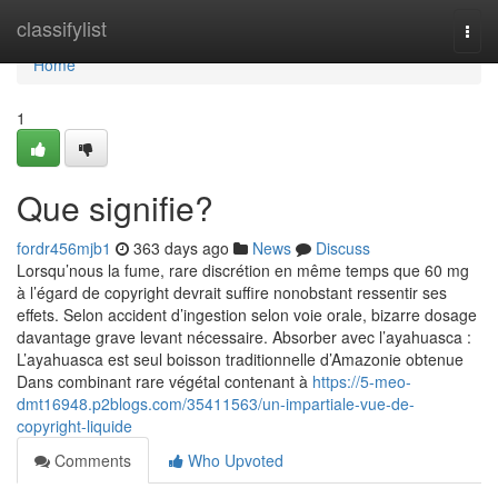
Home
classifylist
Togg
navi
Home
1
Que signifie?
fordr456mjb1
363 days ago
News
Discuss
Lorsqu’nous la fume, rare discrétion en même temps que 60 mg
à l’égard de copyright devrait suffire nonobstant ressentir ses
effets. Selon accident d’ingestion selon voie orale, bizarre dosage
davantage grave levant nécessaire. Absorber avec l’ayahuasca :
L’ayahuasca est seul boisson traditionnelle d’Amazonie obtenue
Dans combinant rare végétal contenant à
https://5-meo-
dmt16948.p2blogs.com/35411563/un-impartiale-vue-de-
copyright-liquide
Comments
Who Upvoted