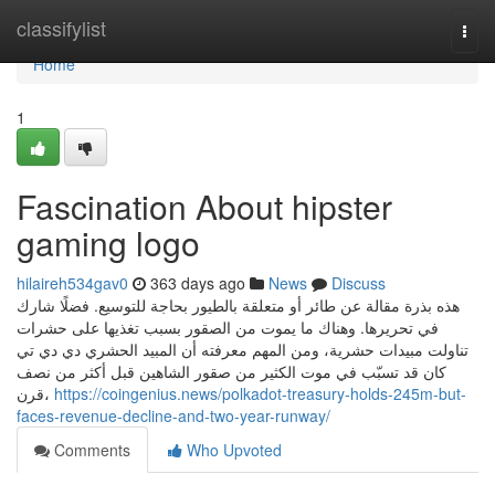
Home
classifylist
Togg
navi
Home
1
Fascination About hipster
gaming logo
hilaireh534gav0
363 days ago
News
Discuss
هذه بذرة مقالة عن طائر أو متعلقة بالطيور بحاجة للتوسيع. فضلًا شارك
في تحريرها. وهناك ما يموت من الصقور بسبب تغذيها على حشرات
تناولت مبيدات حشرية، ومن المهم معرفته أن المبيد الحشري دي دي تي
كان قد تسبّب في موت الكثير من صقور الشاهين قبل أكثر من نصف
قرن،
https://coingenius.news/polkadot-treasury-holds-245m-but-
faces-revenue-decline-and-two-year-runway/
Comments
Who Upvoted