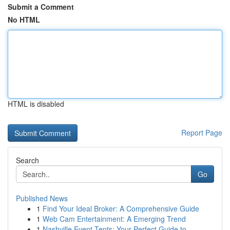
Submit a Comment
No HTML
HTML is disabled
Report Page
Search
Go
Published News
1
Find Your Ideal Broker: A Comprehensive Guide
1
Web Cam Entertainment: A Emerging Trend
1
Nashville Event Tents: Your Perfect Guide to ...