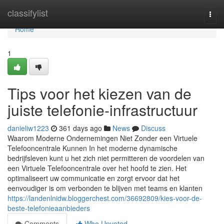
Home
classifylist
Togg
navi
Home
1
Tips voor het kiezen van de
juiste telefonie-infrastructuur
danieliw1223
361 days ago
News
Discuss
Waarom Moderne Ondernemingen Niet Zonder een Virtuele
Telefooncentrale Kunnen In het moderne dynamische
bedrijfsleven kunt u het zich niet permitteren de voordelen van
een Virtuele Telefooncentrale over het hoofd te zien. Het
optimaliseert uw communicatie en zorgt ervoor dat het
eenvoudiger is om verbonden te blijven met teams en klanten
https://landenlnidw.bloggerchest.com/36692809/kies-voor-de-
beste-telefonieaanbieders
Comments
Who Upvoted