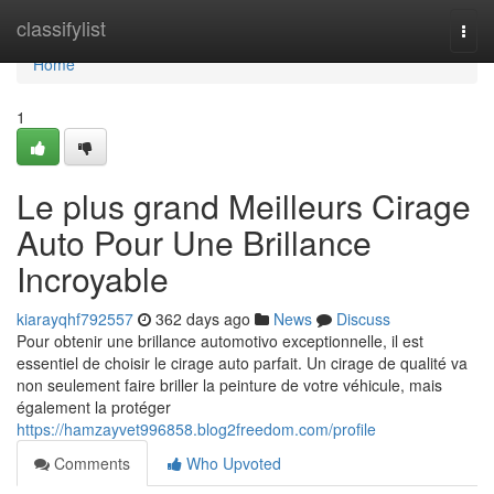
Home
classifylist
Togg
navi
Home
1
Le plus grand Meilleurs Cirage
Auto Pour Une Brillance
Incroyable
kiarayqhf792557
362 days ago
News
Discuss
Pour obtenir une brillance automotivo exceptionnelle, il est
essentiel de choisir le cirage auto parfait. Un cirage de qualité va
non seulement faire briller la peinture de votre véhicule, mais
également la protéger
https://hamzayvet996858.blog2freedom.com/profile
Comments
Who Upvoted