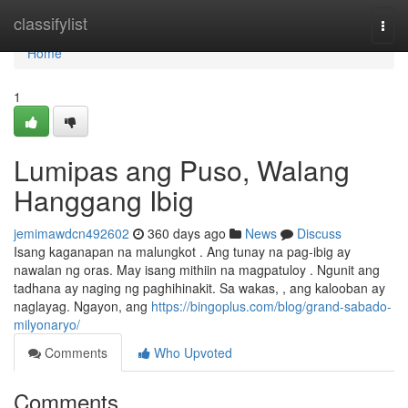
Home
classifylist
Togg
navi
Home
1
Lumipas ang Puso, Walang
Hanggang Ibig
jemimawdcn492602
360 days ago
News
Discuss
Isang kaganapan na malungkot . Ang tunay na pag-ibig ay
nawalan ng oras. May isang mithiin na magpatuloy . Ngunit ang
tadhana ay naging ng paghihinakit. Sa wakas, , ang kalooban ay
naglayag. Ngayon, ang
https://bingoplus.com/blog/grand-sabado-
milyonaryo/
Comments
Who Upvoted
Comments