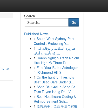
Search
Go
Published News
1
South West Sydney Pest
Control : Protecting Y...
1
ضرورة السلامة والوقاية في
شركة تأمين و أمان.
1
Doanh Nghiệp Trách Nhiệm
Hữu Hạn Kỹ Thuật Đi...
1
Find Your Path : Astrologer
no.tv/
in Richmond Hill S...
1
On the hunt for Fresno's
Best Used Cars Under $...
1
Sòng Bài 24club Sòng Bài
Trực Tuyến Hàng Đầu V...
1
Best Healthcare Coding &
Reimbursement Sch...
1
爱思助手：全面评测与实用