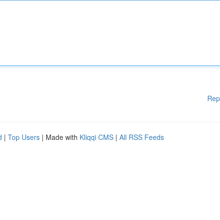
Rep
d
|
Top Users
| Made with
Kliqqi CMS
|
All RSS Feeds