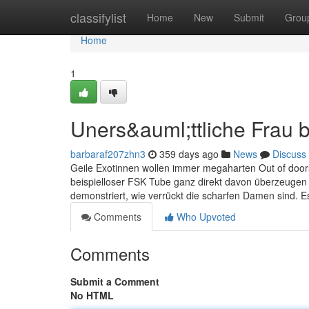
Home
classifylist
Home
New
Submit
Grou
Home
1
Uners&auml;ttliche Frau 
barbaraf207zhn3
359 days ago
News
Discuss
Geile Exotinnen wollen immer megaharten Out of door
beispielloser FSK Tube ganz direkt davon überzeugen 
demonstriert, wie verrückt die scharfen Damen sind. E
Comments
Who Upvoted
Comments
Submit a Comment
No HTML