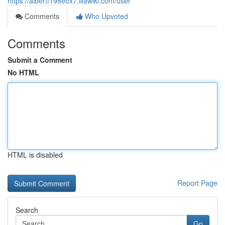
https://albertf198eox7.illawiki.com/user
Comments
Who Upvoted
Comments
Submit a Comment
No HTML
HTML is disabled
Report Page
Search
Go