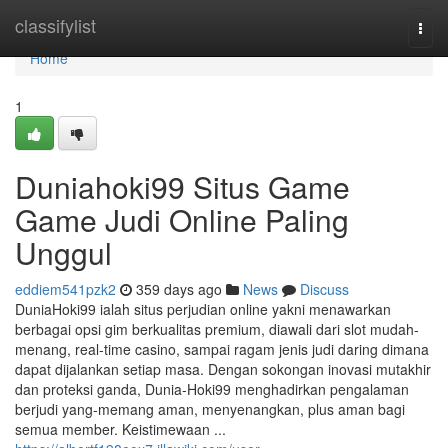
Home
classifylist
Togg
navi
Home
1
Duniahoki99 Situs Game
Game Judi Online Paling
Unggul
eddiem541pzk2
359 days ago
News
Discuss
DuniaHoki99 ialah situs perjudian online yakni menawarkan
berbagai opsi gim berkualitas premium, diawali dari slot mudah-
menang, real-time casino, sampai ragam jenis judi daring dimana
dapat dijalankan setiap masa. Dengan sokongan inovasi mutakhir
dan proteksi ganda, Dunia-Hoki99 menghadirkan pengalaman
berjudi yang-memang aman, menyenangkan, plus aman bagi
semua member. Keistimewaan ...