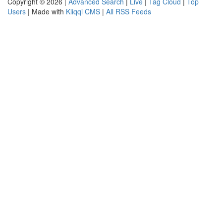
Copyright © 2026 |
Advanced Search
|
Live
|
Tag Cloud
|
Top
Users
| Made with
Kliqqi CMS
|
All RSS Feeds