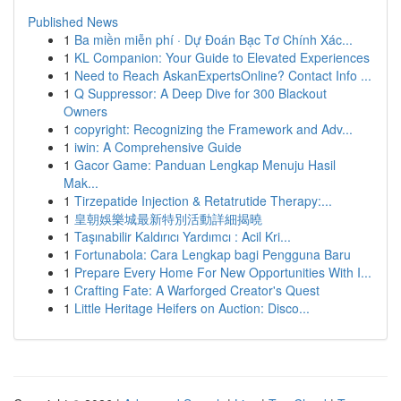
Published News
1
Ba miền miễn phí · Dự Đoán Bạc Tơ Chính Xác...
1
KL Companion: Your Guide to Elevated Experiences
1
Need to Reach AskanExpertsOnline? Contact Info ...
1
Q Suppressor: A Deep Dive for 300 Blackout
Owners
1
copyright: Recognizing the Framework and Adv...
1
iwin: A Comprehensive Guide
1
Gacor Game: Panduan Lengkap Menuju Hasil
Mak...
1
Tirzepatide Injection & Retatrutide Therapy:...
1
皇朝娛樂城最新特別活動詳細揭曉
1
Taşınabilir Kaldırıcı Yardımcı : Acil Kri...
1
Fortunabola: Cara Lengkap bagi Pengguna Baru
1
Prepare Every Home For New Opportunities With I...
1
Crafting Fate: A Warforged Creator's Quest
1
Little Heritage Heifers on Auction: Disco...