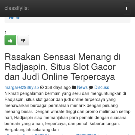
Home
classifylist
Togg
navi
Home
1
Rasakan Sensasi Menang di
Radjaspin, Situs Slot Gacor
dan Judi Online Terpercaya
margaretz986yis5
358 days ago
News
Discuss
Nikmati pengalaman bermain yang seru dan menguntungkan di
Radjaspin, situs slot gacor dan judi online terpercaya yang
menawarkan berbagai permainan menarik dengan peluang
menang besar. Dengan winrate tinggi dan promo melimpah setiap
hari, Radjaspin siap memanjakan para pemain dengan suasana
bermain yang aman, terpercaya, dan penuh keberuntungan.
Bergabunglah sekarang dan