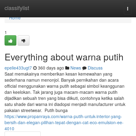
Home
classifylist
Togg
navi
Home
1
Everything about warna putih
epelie433ugt7
360 days ago
News
Discuss
Saat memakainya memberikan kesan kemewahan yang
sederhana namun menonjol. Banyak pernikahan dan acara
official menggunakan warna putih sebagai simbol keanggunan
dan keelokan. Tak jarang juga macam-macam warna putih
dijadikan sebuah tren yang bisa diikuti, contohnya ketika salah
satu shade dari warna ini diadopsi menjadi manufacturer untuk
pakaian streetwear. Putih bunga
https://www.propanraya.com/warna-putih-untuk-interior-yang-
bersih-dan-elegan-pilihan-tepat-dengan-cat-eco-emulsion-ee-
4010