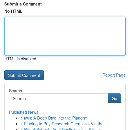
Submit a Comment
No HTML
HTML is disabled
Report Page
Search
Go
Published News
1
iwin: A Deep Dive into the Platform
1
Finding to Buy Research Chemicals Via the ...
1
Rahat Sohbet : Yeni Dostluklar İçin Kılavuz