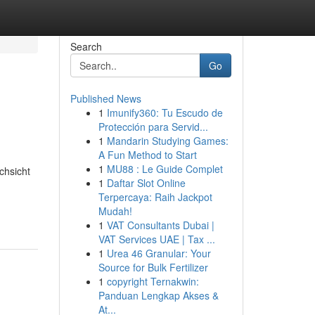
Search
Go
Published News
1
Imunify360: Tu Escudo de
Protección para Servid...
1
Mandarin Studying Games:
A Fun Method to Start
1
MU88 : Le Guide Complet
chsicht
1
Daftar Slot Online
Terpercaya: Raih Jackpot
Mudah!
1
VAT Consultants Dubai |
VAT Services UAE | Tax ...
1
Urea 46 Granular: Your
Source for Bulk Fertilizer
1
copyright Ternakwin:
Panduan Lengkap Akses &
At...