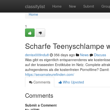
Home
classifylist
Home
New
Submit
Grou
Home
1
Scharfe Teenyschlampe wi
denisx009ndu8
356 days ago
News
Discuss
Was gibt es eigentlich entspannenderes wie kostenlose
auf der krassesten Erotiktube im Netz. Complete attra
aufregenderes als die kostenfreien Pornofilme? Damit g
https://sexamateurefinden.com/
Comments
Who Upvoted
Comments
Submit a Comment