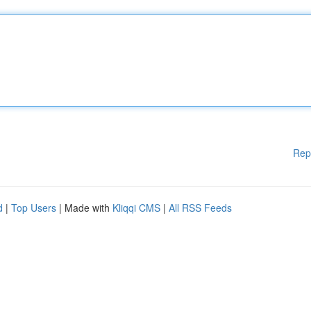
Rep
d
|
Top Users
| Made with
Kliqqi CMS
|
All RSS Feeds