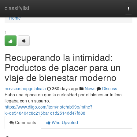
Home
classifylist
Togg
navi
Home
1
Recuperando la intimidad:
Productos de placer para un
viaje de bienestar moderno
mxvsexshopgdlalcala
360 days ago
News
Discuss
Hubo una época en que la curiosidad por el bienestar íntimo
llegaba con un susurro.
https://www.diigo.com/item/note/ab99p/mthc?
k=de548404c8c215ba1c1d2514dd47fd88
Comments
Who Upvoted