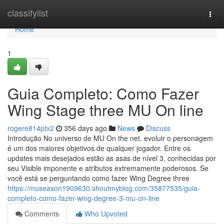
Home
classifylist
Togg
navi
Home
1
Guia Completo: Como Fazer
Wing Stage three MU On line
rogere814ptx2
356 days ago
News
Discuss
Introdução No universo de MU On the net, evoluir o personagem
é um dos maiores objetivos de qualquer jogador. Entre os
updates mais desejados estão as asas de nível 3, conhecidas por
seu Visible imponente e atributos extremamente poderosos. Se
você está se perguntando como fazer Wing Degree three
https://museason1909630.shoutmyblog.com/35877535/guia-
completo-como-fazer-wing-degree-3-mu-on-line
Comments
Who Upvoted