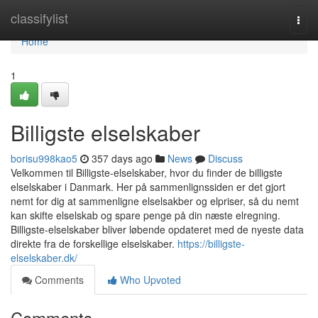
Home
classifylist
Togg
navi
Home
1
Billigste elselskaber
borisu998kao5
357 days ago
News
Discuss
Velkommen til Billigste-elselskaber, hvor du finder de billigste
elselskaber i Danmark. Her på sammenlignssiden er det gjort
nemt for dig at sammenligne elselsakber og elpriser, så du nemt
kan skifte elselskab og spare penge på din næste elregning.
Billigste-elselskaber bliver løbende opdateret med de nyeste data
direkte fra de forskellige elselskaber.
https://billigste-
elselskaber.dk/
Comments
Who Upvoted
Comments