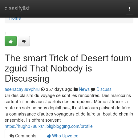
Home
classifylist
Togg
navi
Home
1
The smart Trick of Desert foum
zguid That Nobody is
Discussing
asenacay899phr8
357 days ago
News
Discuss
Un des plaisirs du voyage ce sont les rencontres. Des marocains
surtout ici, mais aussi parfois des européens. Même si tracer la
route en solo ne nous déplait pas, il est toujours plaisant de faire
la connaissance d’autres voyageurs et de faire un bout de chemin
ensemble. Ils offrent souvent
https://hughb788ixs1.bligblogging.com/profile
Comments
Who Upvoted