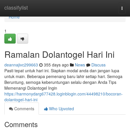
Home
classifylist
Togg
navi
Home
1
Ramalan Dolantogel Hari Ini
deannajivc299663
355 days ago
News
Discuss
Pasti tepat untuk hari ini. Siapkan modal anda dan jangan lupa
untuk main. Beberapa pemenang baru lahir setiap hari. Semoga
Beruntung, semoga keberuntungan selalu dengan Anda Tips
Memenangi Dolantogel Ingin
https://harmonydarg677428.loginblogin.com/44498210/bocoran-
dolantogel-hari-ini
Comments
Who Upvoted
Comments