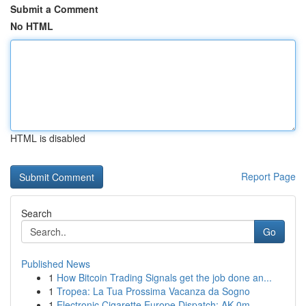
Submit a Comment
No HTML
HTML is disabled
Report Page
Search
Go
Published News
1
How Bitcoin Trading Signals get the job done an...
1
Tropea: La Tua Prossima Vacanza da Sogno
1
Electronic Cigarette Europe Dispatch: AK 0m...