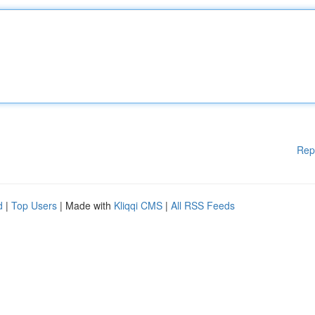
Rep
d
|
Top Users
| Made with
Kliqqi CMS
|
All RSS Feeds