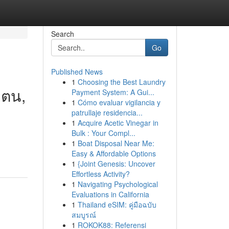
Search
Go
Published News
1
Choosing the Best Laundry
วตน,
Payment System: A Gui...
1
Cómo evaluar vigilancia y
patrullaje residencia...
1
Acquire Acetic Vinegar in
Bulk : Your Compl...
1
Boat Disposal Near Me:
Easy & Affordable Options
1
{Joint Genesis: Uncover
Effortless Activity?
1
Navigating Psychological
Evaluations in California
1
Thailand eSIM: คู่มือฉบับ
สมบูรณ์
1
ROKOK88: Referensi