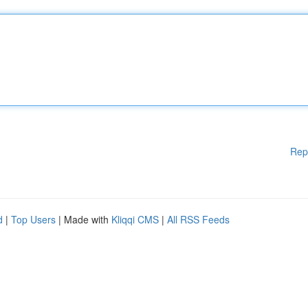
Rep
d
|
Top Users
| Made with
Kliqqi CMS
|
All RSS Feeds