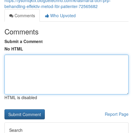
https://tysontqkfx.bloguetechno.com/knäsmärta-och-prp-
behandling-effektiv-metod-för-patienter-72565682
Comments
Who Upvoted
Comments
Submit a Comment
No HTML
HTML is disabled
Report Page
Search