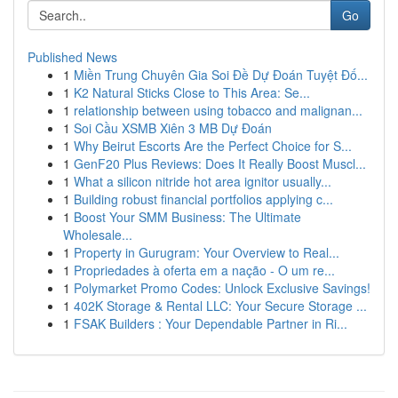
Go
Published News
1
Miền Trung Chuyên Gia Soi Đề Dự Đoán Tuyệt Đố...
1
K2 Natural Sticks Close to This Area: Se...
1
relationship between using tobacco and malignan...
1
Soi Cầu XSMB Xiên 3 MB Dự Đoán
1
Why Beirut Escorts Are the Perfect Choice for S...
1
GenF20 Plus Reviews: Does It Really Boost Muscl...
1
What a silicon nitride hot area ignitor usually...
1
Building robust financial portfolios applying c...
1
Boost Your SMM Business: The Ultimate
Wholesale...
1
Property in Gurugram: Your Overview to Real...
1
Propriedades à oferta em a nação - O um re...
1
Polymarket Promo Codes: Unlock Exclusive Savings!
1
402K Storage & Rental LLC: Your Secure Storage ...
1
FSAK Builders : Your Dependable Partner in Ri...