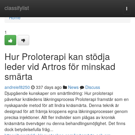
Home
classifylist
Togg
navi
Home
1
Hur Proloterapi kan stödja
leder vid Artros för minskad
smärta
andreief8250
337 days ago
News
Discuss
Djupgående kunskaper om smärtlindring: Hur proloterapi
påverkar knäledens läkningsprocess Proloterapi framstår som en
nyskapande metod för att lindra knäsmärta. Denna teknik är
designad för att främja kroppens egna läkningsprocesser genom
precisa injektioner. Allt fler individer som plågas av kronisk
knäsmärta överväger nu denna behandlingsmöjlighet. Det finns
dock betydelsefulla fråg...