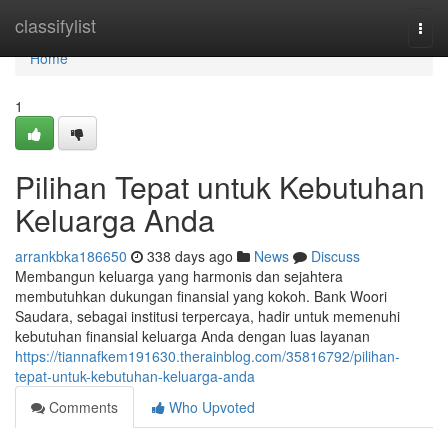
Home
classifylist
Togg
navi
Home
1
Pilihan Tepat untuk Kebutuhan
Keluarga Anda
arrankbka186650
338 days ago
News
Discuss
Membangun keluarga yang harmonis dan sejahtera
membutuhkan dukungan finansial yang kokoh. Bank Woori
Saudara, sebagai institusi terpercaya, hadir untuk memenuhi
kebutuhan finansial keluarga Anda dengan luas layanan
https://tiannafkem191630.therainblog.com/35816792/pilihan-
tepat-untuk-kebutuhan-keluarga-anda
Comments
Who Upvoted