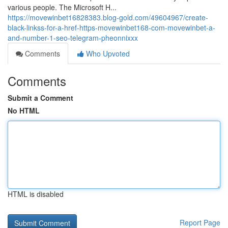
various people. The Microsoft H...
https://movewinbet16828383.blog-gold.com/49604967/create-
black-linkss-for-a-href-https-movewinbet168-com-movewinbet-a-
and-number-1-seo-telegram-pheonnixxx
Comments
Who Upvoted
Comments
Submit a Comment
No HTML
HTML is disabled
Report Page