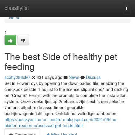
Home
classifylist
Togg
navi
Home
1
The best Side of healthy pet
feeding
scotty086clv7
331 days ago
News
Discuss
Set in PowerToys by opening the downloaded file, enabling the
checkbox beside “I adjust to the license stipulations,” and clicking
on “Create.” Persist with the prompts to complete the installation
system. Onze zoekertjes op 2dehands zijn slechts een selectie
van ons uitgebreide assortiment gebruikte
bedrijfswageninrichtingen. Ontdek het volledige aanbod en
https://petskyonline-onlinestrore.blogspot.com/2021/05/the-
hidden-reason-processed-pet-foods.html
Comments
Who Upvoted