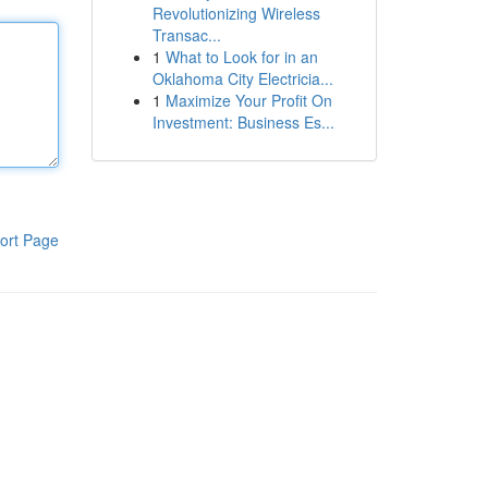
Revolutionizing Wireless
Transac...
1
What to Look for in an
Oklahoma City Electricia...
1
Maximize Your Profit On
Investment: Business Es...
ort Page