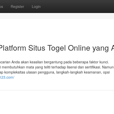
ps
Register
Login
tform Situs Togel Online yang A
encarian Anda akan keaslian bergantung pada beberapa faktor kunci.
 membutuhkan mata yang teliti terhadap lisensi dan sertifikasi. Namun,
ap kompleksitas ulasan pengguna, langkah-langkah keamanan, opsi
r123.com/