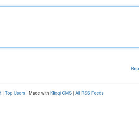
Rep
d
|
Top Users
| Made with
Kliqqi CMS
|
All RSS Feeds