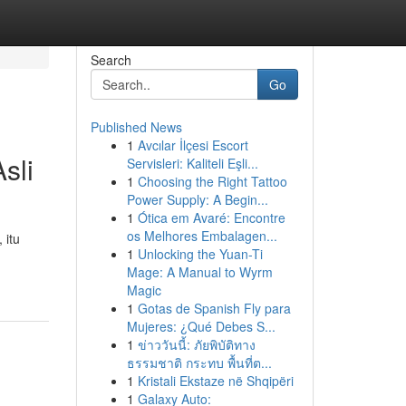
Search
Go
Published News
1
Avcılar İlçesi Escort
sli
Servisleri: Kaliteli Eşli...
1
Choosing the Right Tattoo
Power Supply: A Begin...
1
Ótica em Avaré: Encontre
os Melhores Embalagen...
 itu
1
Unlocking the Yuan-Ti
Mage: A Manual to Wyrm
Magic
1
Gotas de Spanish Fly para
Mujeres: ¿Qué Debes S...
1
ข่าววันนี้: ภัยพิบัติทาง
ธรรมชาติ กระทบ พื้นที่ต...
1
Kristali Ekstaze në Shqipëri
1
Galaxy Auto: