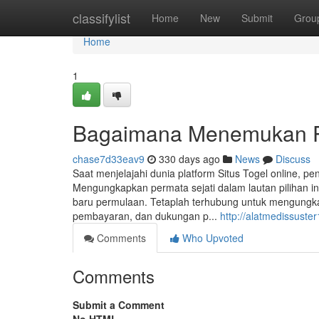
Home
classifylist
Home
New
Submit
Grou
Home
1
Bagaimana Menemukan Pla
chase7d33eav9
330 days ago
News
Discuss
Saat menjelajahi dunia platform Situs Togel online, p
Mengungkapkan permata sejati dalam lautan pilihan ini
baru permulaan. Tetaplah terhubung untuk mengungk
pembayaran, dan dukungan p...
http://alatmedissuste
Comments
Who Upvoted
Comments
Submit a Comment