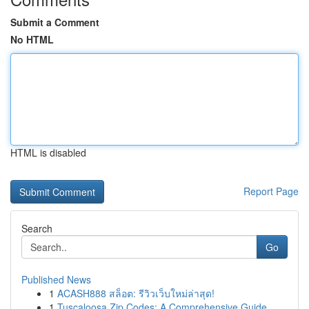
Submit a Comment
No HTML
HTML is disabled
Report Page
Search
Go
Published News
1
ACASH888 สล็อต: รีวิวเว็บใหม่ล่าสุด!
1
Tuscaloosa Zip Codes: A Comprehensive Guide