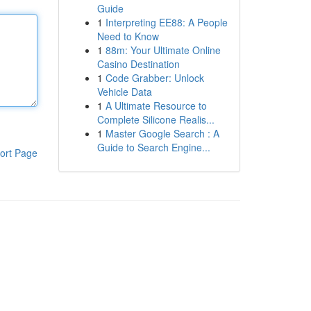
Guide
1
Interpreting EE88: A People
Need to Know
1
88m: Your Ultimate Online
Casino Destination
1
Code Grabber: Unlock
Vehicle Data
1
A Ultimate Resource to
Complete Silicone Realis...
1
Master Google Search : A
Guide to Search Engine...
ort Page