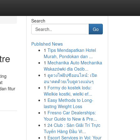
Search
Go
Published News
1
Tips Mendapatkan Hotel
tre
Murah, Pondokan dan ...
1
Mechanika Auto Mechanika
Wskazówki dla Osób...
1
ดูดวงไพ่ยิปซีออนไลน์: เปิด
ting
อนาคตด้วยเว็บดูดวงแม่นๆ
at
1
Formy do kostek lodu:
an fitur
Wielkie kostki, wielki ef...
1
Easy Methods to Long-
lasting Weight Loss
1
Fresno Car Dealerships:
Your Guide to New & Pre...
1
24 Club : Sàn Giải Trí Trực
Tuyến Hàng Đầu Vi...
1
Escort Services in Voi: Your