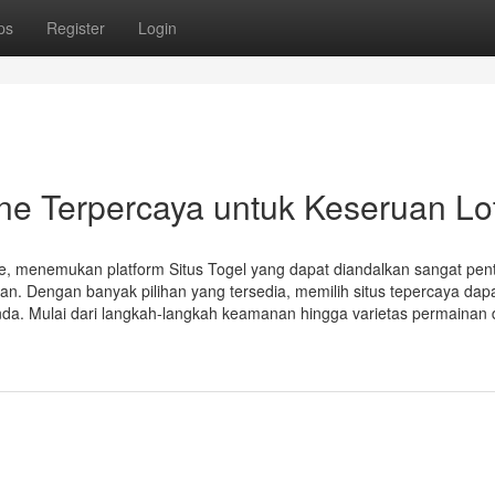
ps
Register
Login
ne Terpercaya untuk Keseruan Lo
ine, menemukan platform Situs Togel yang dapat diandalkan sangat pen
. Dengan banyak pilihan yang tersedia, memilih situs tepercaya dap
a. Mulai dari langkah-langkah keamanan hingga varietas permainan d