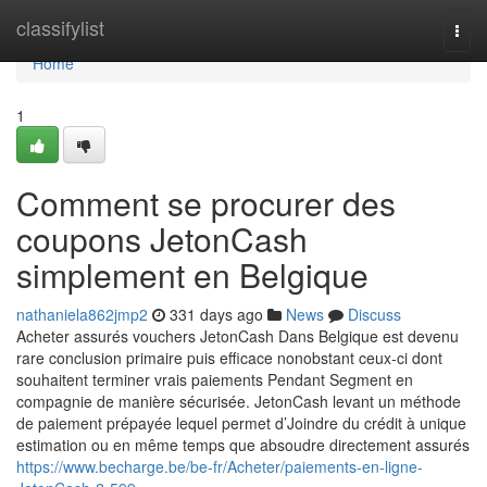
Home
classifylist
Togg
navi
Home
1
Comment se procurer des
coupons JetonCash
simplement en Belgique
nathaniela862jmp2
331 days ago
News
Discuss
Acheter assurés vouchers JetonCash Dans Belgique est devenu
rare conclusion primaire puis efficace nonobstant ceux-ci dont
souhaitent terminer vrais paiements Pendant Segment en
compagnie de manière sécurisée. JetonCash levant un méthode
de paiement prépayée lequel permet d’Joindre du crédit à unique
estimation ou en même temps que absoudre directement assurés
https://www.becharge.be/be-fr/Acheter/paiements-en-ligne-