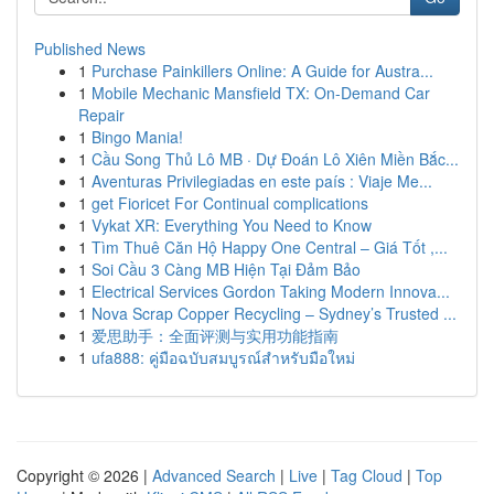
Published News
1
Purchase Painkillers Online: A Guide for Austra...
1
Mobile Mechanic Mansfield TX: On-Demand Car
Repair
1
Bingo Mania!
1
Cầu Song Thủ Lô MB · Dự Đoán Lô Xiên Miền Bắc...
1
Aventuras Privilegiadas en este país : Viaje Me...
1
get Fioricet For Continual complications
1
Vykat XR: Everything You Need to Know
1
Tìm Thuê Căn Hộ Happy One Central – Giá Tốt ,...
1
Soi Cầu 3 Càng MB Hiện Tại Đảm Bảo
1
Electrical Services Gordon Taking Modern Innova...
1
Nova Scrap Copper Recycling – Sydney’s Trusted ...
1
爱思助手：全面评测与实用功能指南
1
ufa888: คู่มือฉบับสมบูรณ์สำหรับมือใหม่
Copyright © 2026 |
Advanced Search
|
Live
|
Tag Cloud
|
Top