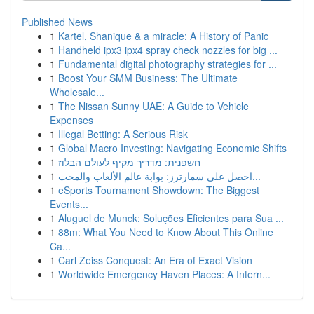
Published News
1
Kartel, Shanique & a miracle: A History of Panic
1
Handheld ipx3 ipx4 spray check nozzles for big ...
1
Fundamental digital photography strategies for ...
1
Boost Your SMM Business: The Ultimate
Wholesale...
1
The Nissan Sunny UAE: A Guide to Vehicle
Expenses
1
Illegal Betting: A Serious Risk
1
Global Macro Investing: Navigating Economic Shifts
1
חשפנית: מדריך מקיף לעולם הבלוז
1
احصل على سمارترز: بوابة عالم الألعاب والمحت...
1
eSports Tournament Showdown: The Biggest
Events...
1
Aluguel de Munck: Soluções Eficientes para Sua ...
1
88m: What You Need to Know About This Online
Ca...
1
Carl Zeiss Conquest: An Era of Exact Vision
1
Worldwide Emergency Haven Places: A Intern...