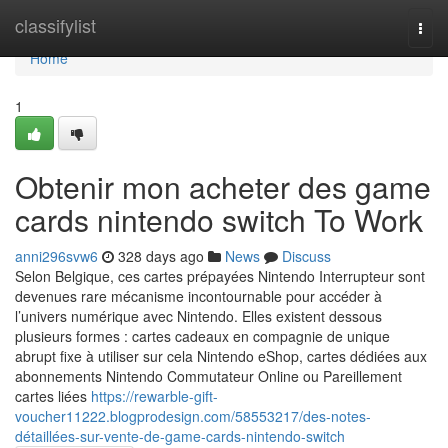
Home
classifylist
Togg
navi
Home
1
Obtenir mon acheter des game
cards nintendo switch To Work
anni296svw6
328 days ago
News
Discuss
Selon Belgique, ces cartes prépayées Nintendo Interrupteur sont
devenues rare mécanisme incontournable pour accéder à
l’univers numérique avec Nintendo. Elles existent dessous
plusieurs formes : cartes cadeaux en compagnie de unique
abrupt fixe à utiliser sur cela Nintendo eShop, cartes dédiées aux
abonnements Nintendo Commutateur Online ou Pareillement
cartes liées
https://rewarble-gift-
voucher11222.blogprodesign.com/58553217/des-notes-
détaillées-sur-vente-de-game-cards-nintendo-switch