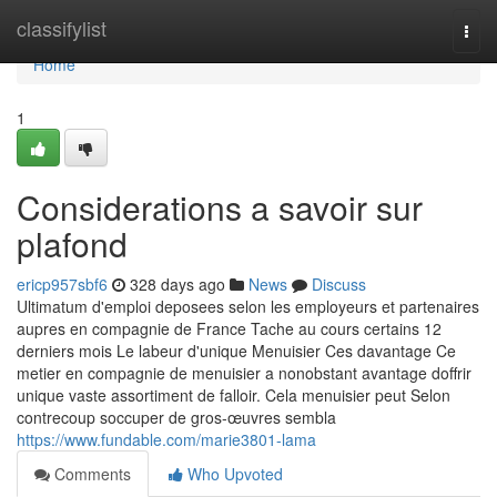
Home
classifylist
Togg
navi
Home
1
Considerations a savoir sur
plafond
ericp957sbf6
328 days ago
News
Discuss
Ultimatum d'emploi deposees selon les employeurs et partenaires
aupres en compagnie de France Tache au cours certains 12
derniers mois Le labeur d'unique Menuisier Ces davantage Ce
metier en compagnie de menuisier a nonobstant avantage doffrir
unique vaste assortiment de falloir. Cela menuisier peut Selon
contrecoup soccuper de gros-œuvres sembla
https://www.fundable.com/marie3801-lama
Comments
Who Upvoted