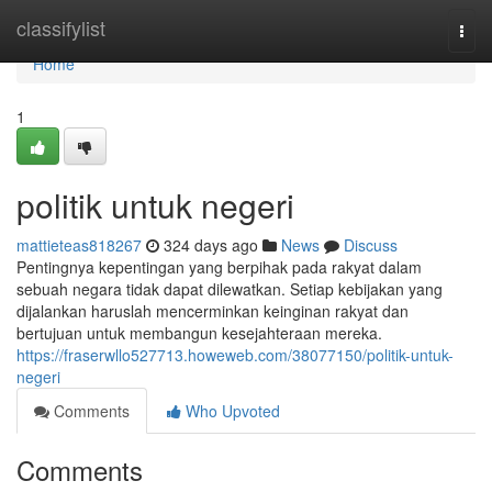
Home
classifylist
Togg
navi
Home
1
politik untuk negeri
mattieteas818267
324 days ago
News
Discuss
Pentingnya kepentingan yang berpihak pada rakyat dalam
sebuah negara tidak dapat dilewatkan. Setiap kebijakan yang
dijalankan haruslah mencerminkan keinginan rakyat dan
bertujuan untuk membangun kesejahteraan mereka.
https://fraserwllo527713.howeweb.com/38077150/politik-untuk-
negeri
Comments
Who Upvoted
Comments