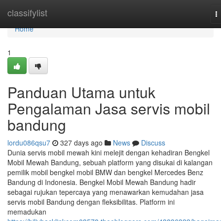
Home
classifylist
T
n
Home
1
Panduan Utama untuk
Pengalaman Jasa servis mobil
bandung
lordu086qsu7
327 days ago
News
Discuss
Dunia servis mobil mewah kini melejit dengan kehadiran Bengkel
Mobil Mewah Bandung, sebuah platform yang disukai di kalangan
pemilik mobil bengkel mobil BMW dan bengkel Mercedes Benz
Bandung di Indonesia. Bengkel Mobil Mewah Bandung hadir
sebagai rujukan tepercaya yang menawarkan kemudahan jasa
servis mobil Bandung dengan fleksibilitas. Platform ini
memadukan