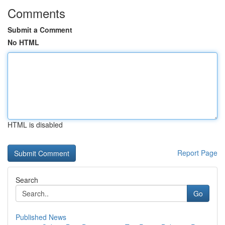
Comments
Submit a Comment
No HTML
HTML is disabled
Report Page
Search
Go
Published News