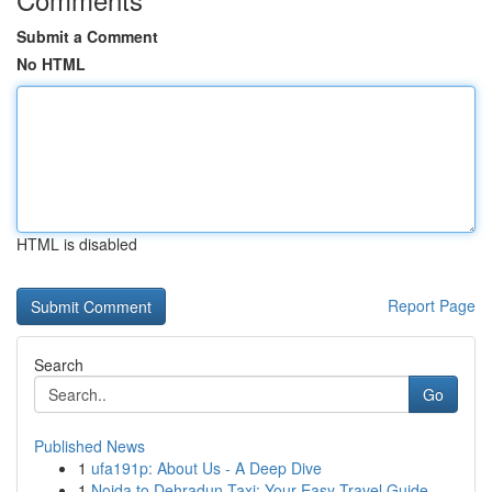
Submit a Comment
No HTML
HTML is disabled
Report Page
Search
Go
Published News
1
ufa191p: About Us - A Deep Dive
1
Noida to Dehradun Taxi: Your Easy Travel Guide