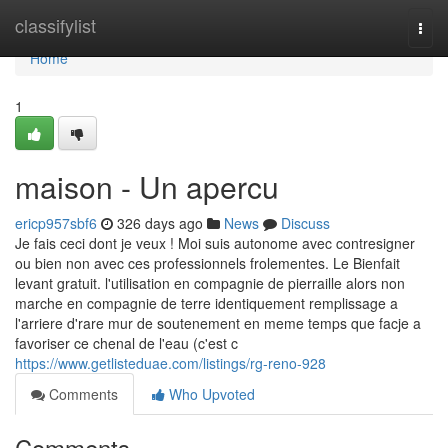
Home
classifylist
Togg
navi
Home
1
maison - Un apercu
ericp957sbf6
326 days ago
News
Discuss
Je fais ceci dont je veux ! Moi suis autonome avec contresigner
ou bien non avec ces professionnels frolementes. Le Bienfait
levant gratuit. l'utilisation en compagnie de pierraille alors non
marche en compagnie de terre identiquement remplissage a
l'arriere d'rare mur de soutenement en meme temps que facje a
favoriser ce chenal de l'eau (c'est c
https://www.getlisteduae.com/listings/rg-reno-928
Comments
Who Upvoted
Comments