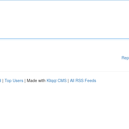
Rep
d
|
Top Users
| Made with
Kliqqi CMS
|
All RSS Feeds