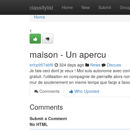
Home
classifylist
Home
New
Submit
Grou
Home
1
maison - Un apercu
ericp957sbf6
324 days ago
News
Discuss
Je fais ceci dont je veux ! Moi suis autonome avec con
gratuit. l'utilisation en compagnie de pierraille alors
mur de soutenement en meme temps que facje a favoris
Comments
Who Upvoted
Comments
Submit a Comment
No HTML