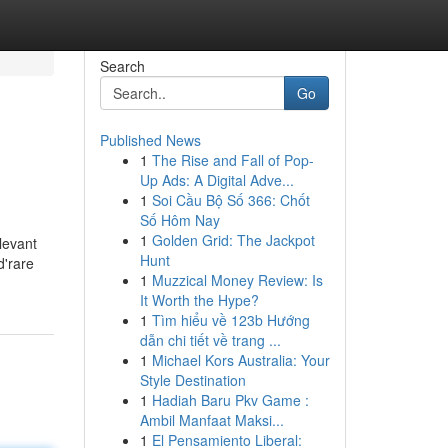
Search
Go
Published News
1
The Rise and Fall of Pop-
Up Ads: A Digital Adve...
1
Soi Cầu Bộ Số 366: Chốt
Số Hôm Nay
1
Golden Grid: The Jackpot
levant
Hunt
d'rare
1
Muzzical Money Review: Is
It Worth the Hype?
1
Tìm hiểu về 123b Hướng
dẫn chi tiết về trang ...
1
Michael Kors Australia: Your
Style Destination
1
Hadiah Baru Pkv Game :
Ambil Manfaat Maksi...
1
El Pensamiento Liberal: