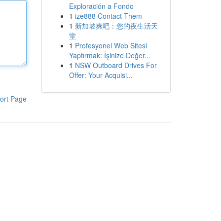
Exploración a Fondo
1
ize888 Contact Them
1
新加坡爽吧：您的夜生活天
堂
1
Profesyonel Web Sitesi
Yaptırmak: İşinize Değer...
1
NSW Outboard Drives For
Offer: Your Acquisi...
ort Page