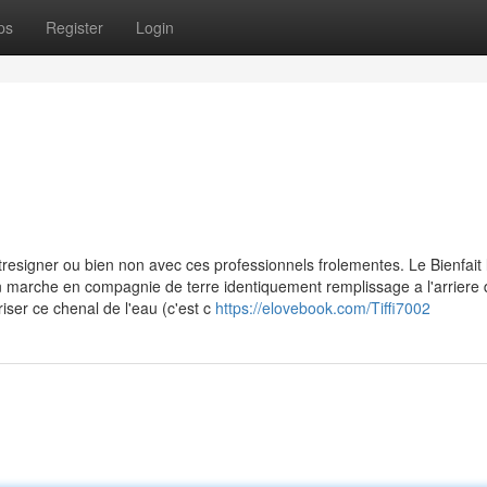
ps
Register
Login
tresigner ou bien non avec ces professionnels frolementes. Le Bienfait 
 non marche en compagnie de terre identiquement remplissage a l'arriere 
er ce chenal de l'eau (c'est c
https://elovebook.com/Tiffi7002