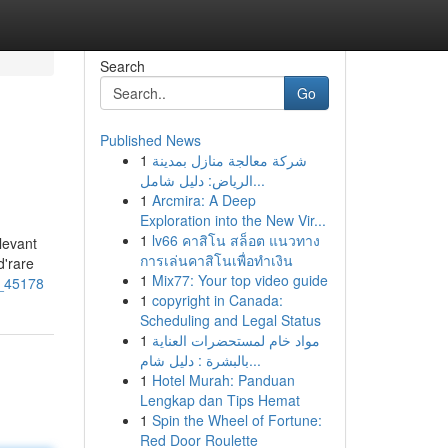
Search
Go
Published News
1
شركة معالجة منازل بمدينة
الرياض: دليل شامل...
1
Arcmira: A Deep
Exploration into the New Vir...
1
lv66 คาสิโน สล็อต แนวทาง
levant
การเล่นคาสิโนเพื่อทำเงิน
d'rare
1
Mix77: Your top video guide
9_45178
1
copyright in Canada:
Scheduling and Legal Status
1
مواد خام لمستحضرات العناية
بالبشرة : دليل شام...
1
Hotel Murah: Panduan
Lengkap dan Tips Hemat
1
Spin the Wheel of Fortune:
Red Door Roulette