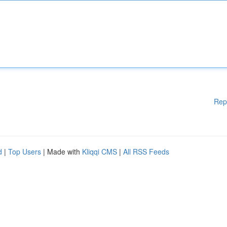
Rep
d
|
Top Users
| Made with
Kliqqi CMS
|
All RSS Feeds