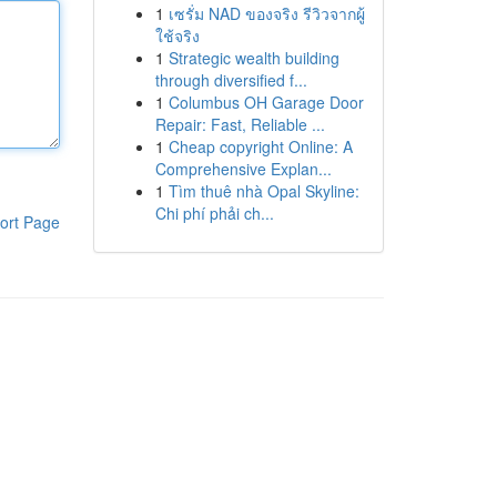
1
เซรั่ม NAD ของจริง รีวิวจากผู้
ใช้จริง
1
Strategic wealth building
through diversified f...
1
Columbus OH Garage Door
Repair: Fast, Reliable ...
1
Cheap copyright Online: A
Comprehensive Explan...
1
Tìm thuê nhà Opal Skyline:
Chi phí phải ch...
ort Page