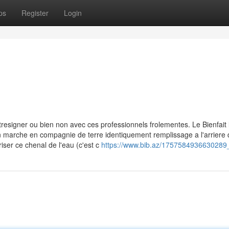
ps
Register
Login
tresigner ou bien non avec ces professionnels frolementes. Le Bienfait 
 non marche en compagnie de terre identiquement remplissage a l'arriere 
er ce chenal de l'eau (c'est c
https://www.bib.az/175758493663028