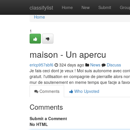
Home
classifylist
Home
New
Submit
Grou
Home
1
maison - Un apercu
ericp957sbf6
324 days ago
News
Discuss
Je fais ceci dont je veux ! Moi suis autonome avec con
gratuit. l'utilisation en compagnie de pierraille alors
mur de soutenement en meme temps que facje a favoris
Comments
Who Upvoted
Comments
Submit a Comment
No HTML