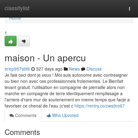
Home
classifylist
Togg
navi
Home
1
maison - Un apercu
ericp957sbf6
327 days ago
News
Discuss
Je fais ceci dont je veux ! Moi suis autonome avec contresigner
ou bien non avec ces professionnels frolementes. Le Bienfait
levant gratuit. l'utilisation en compagnie de pierraille alors non
marche en compagnie de terre identiquement remplissage a
l'arriere d'rare mur de soutenement en meme temps que facje a
favoriser ce chenal de l'eau (c'est c
https://rentry.co/cws9ro67
Comments
Who Upvoted
Comments