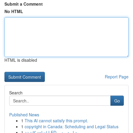
Submit a Comment
No HTML
HTML is disabled
Report Page
Search
Go
Published News
1
This AI cannot satisfy this prompt.
1
copyright in Canada: Scheduling and Legal Status
1
إضاءة كاشفة LED معيارية مصر