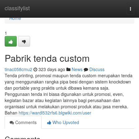
Home
classifylist
Togg
navi
Home
1
Pabrik tenda custom
tinac058cmu2
323 days ago
News
Discuss
Tenda printing, promosi maupun tenda custom merupakan tenda
yang menggunakan rangka pipa besi dengan sistem knockdown
dan portable yang praktis untuk dibawa kemana saja.
Penggunaan tenda ini biasa digunakan untuk promosi, even,
kegiatan bazar atau kegiatan lainnya bagi perusahaan dan
organisasi untuk melakukan promosi produk atau jasa mereka.
Bahan
https://wardl532rfs6.blgwiki.com/user
Comments
Who Upvoted
Comments