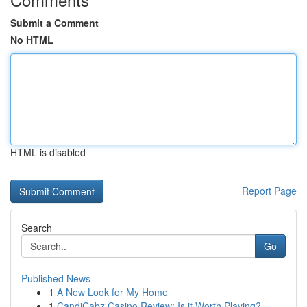
Submit a Comment
No HTML
HTML is disabled
Report Page
Search
Go
Published News
1
A New Look for My Home
1
CandiCabz Casino Review: Is it Worth Playing?