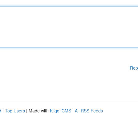
Rep
d
|
Top Users
| Made with
Kliqqi CMS
|
All RSS Feeds