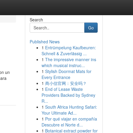
Search
Go
Published News
1
Entrümpelung Kaufbeuren:
Schnell & Zuverlässig ...
1
The impressive manner ins
which musical instruc...
1
Stylish Doormat Mats for
on un
Every Entrance
para
1
商小信官网：安全吗？
1
End of Lease Waste
Providers Backed by Sydney
R...
1
South Africa Hunting Safari:
Your Ultimate Ad...
1
Por qué viajar en compañía
Descubre el Norte d...
1
Botanical extract powder for