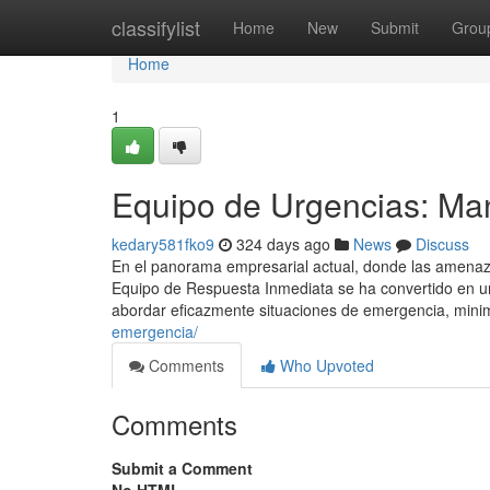
Home
classifylist
Home
New
Submit
Grou
Home
1
Equipo de Urgencias: Ma
kedary581fko9
324 days ago
News
Discuss
En el panorama empresarial actual, donde las amenaza
Equipo de Respuesta Inmediata se ha convertido en un 
abordar eficazmente situaciones de emergencia, mini
emergencia/
Comments
Who Upvoted
Comments
Submit a Comment