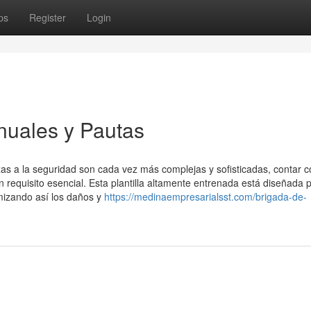
ps
Register
Login
nuales y Pautas
s a la seguridad son cada vez más complejas y sofisticadas, contar c
requisito esencial. Esta plantilla altamente entrenada está diseñada 
mizando así los daños y
https://medinaempresarialsst.com/brigada-de-