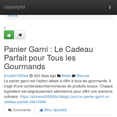
Home
classifylist
Togg
navi
Home
1
Panier Garni : Le Cadeau
Parfait pour Tous les
Gourmands
jimudpf752364
323 days ago
News
Discuss
Le panier garni est l'option idéale à offrir à tous les gourmands. Il
s'agit d'une combinaisonharmonieuse de produits locaux. Chaque
ingrédient est soigneusement sélectionné pour offrir une aventure
culinaire.
https://alvineuct556264.tblogz.com/un-panier-garni-un-
cadeau-parfait-49410546
Comments
Who Upvoted