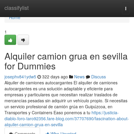
Home
classifylist
Togg
navi
Home
1
Alquiler camion grua en sevilla
for Dummies
josephv841ydw5
322 days ago
News
Discuss
Alquiler de camiones autocargantes El alquiler de camiones
autocargantes es una solución adaptable y eficiente para
empresas y particulares que necesitan realizar traslados de
mercancías pesadas sin adquirir un vehículo propio. Si necesitas
un servicio profesional de camión grúa en Guipúzcoa, en
Transportes y Containers Easo ponemos a tu
https://justicia-
diablo-foro-taro92356.fare-blog.com/37707690/fascination-about-
alquiler-camion-grua-en-sevilla
Comments
Who Upvoted