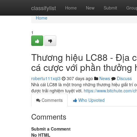
Home
classifylist
Home
New
Submit
Grou
Home
1
Thương hiệu LC88 - Địa ch
cá cược với phần thưởng
robertu111xqi3
307 days ago
News
Discuss
Nhà cái LC88 là một trong những thương hiệu giải trí 
được trải nghiệm tuyệt vời.
https://www.bitchute.com/
Comments
Who Upvoted
Comments
Submit a Comment
No HTML