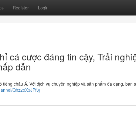
ps
Register
Login
ỉ cá cược đáng tin cậy, Trải ngh
 hấp dẫn
có tiếng châu Á. Với dịch vụ chuyên nghiệp và sản phẩm đa dạng, bạn 
channel/Qhz2oX3JPf3j