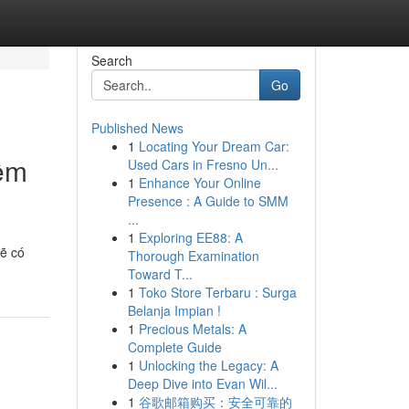
Search
Go
Published News
1
Locating Your Dream Car:
iệm
Used Cars in Fresno Un...
1
Enhance Your Online
Presence : A Guide to SMM
...
1
Exploring EE88: A
sẽ có
Thorough Examination
Toward T...
1
Toko Store Terbaru : Surga
Belanja Impian !
1
Precious Metals: A
Complete Guide
1
Unlocking the Legacy: A
Deep Dive into Evan Wil...
1
谷歌邮箱购买：安全可靠的