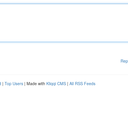
Rep
d
|
Top Users
| Made with
Kliqqi CMS
|
All RSS Feeds