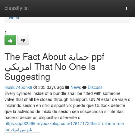
Home
classifylist
Togg
navi
Home
1
The Fact About حماية ppf
امريكي That No One Is
Suggesting
louisu745onk6
305 days ago
News
Discuss
Every cylinder inside of a bundle shall be fitted with someone
valve that shall be closed through transport. UN Al estar de viaje o
iniciando sesión en otro dispositivo: puede que Outlook detecte
que la actividad de inicio de sesión sea sospechosa si intentas
hacerlo desde un dispositivo diferente o
https://ppf82596.mybuzzblog.com/17617172/the-2-minute-rule-
for-نانوسيراميك