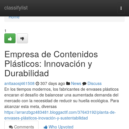
Home
classifylist
Togg
navi
Home
1
Empresa de Contenidos
Plásticos: Innovación y
Durabilidad
anitaaosj461508
307 days ago
News
Discuss
En los tiempos modernos, los fabricantes de envases plásticos
encaran el desafío de balancear una aumentada demanda del
mercado con la necesidad de reducir su huella ecológica. Para
alcanzar esta meta, diversas
https://arranzbgz483481.bloggactif.com/37643192/planta-de-
envases-plásticos-inovación-y-sustentabilidad
Comments
Who Upvoted