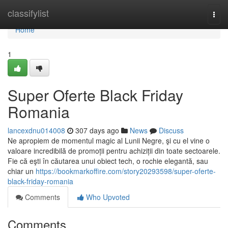
Home
classifylist
Togg
navi
Home
1
Super Oferte Black Friday
Romania
lancexdnu014008
307 days ago
News
Discuss
Ne apropiem de momentul magic al Lunii Negre, şi cu el vine o
valoare incredibilă de promoții pentru achiziții din toate sectoarele.
Fie că eşti în căutarea unui obiect tech, o rochie elegantă, sau
chiar un
https://bookmarkoffire.com/story20293598/super-oferte-
black-friday-romania
Comments
Who Upvoted
Comments