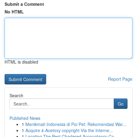
Submit a Comment
No HTML
HTML is disabled
Report Page
Search
Go
Published News
1
Menikmati Indonesia di Poi Pet: Rekomendasi War...
1
Acquire 4-Acetoxy copyright Via the Interne...
1
Locating The Best Chartered Accountancy Co...