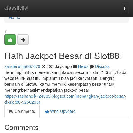
Home
classifylist
Togg
navi
Home
1
Raih Jackpot Besar di Slot88!
xanderwiha667079
305 days ago
News
Discuss
Bermimpi untuk menemukan jutawan secara instan? Di sini/Pada
website ini/Saat ini, impianmu bisa jadi kenyataan! Dengan
bermain di Slot88, kamu memiliki kesempatan besar untuk
menang/berhasil/mendapatkan jackpot besar
https://sashanelk724385.blogzet.com/menangkan-jackpot-besar-
di-slot88-52502651
Comments
Who Upvoted
Comments