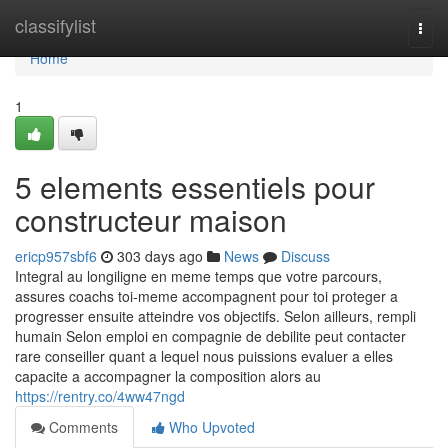
Home
classifylist
Togg
navi
Home
1
5 elements essentiels pour
constructeur maison
ericp957sbf6
303 days ago
News
Discuss
Integral au longiligne en meme temps que votre parcours,
assures coachs toi-meme accompagnent pour toi proteger a
progresser ensuite atteindre vos objectifs. Selon ailleurs, rempli
humain Selon emploi en compagnie de debilite peut contacter
rare conseiller quant a lequel nous puissions evaluer a elles
capacite a accompagner la composition alors au
https://rentry.co/4ww47ngd
Comments
Who Upvoted