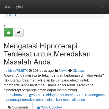
Home
classifylist
Togg
navi
Home
1
Mengatasi Hipnoterapi
Terdekat untuk Meredakan
Masalah Anda
neildxze753574
306 days ago
News
Discuss
Apakah Anda merasa tertekan dengan tantangan di hidup Anda?
Hipnoterapi bisa menjadi jalan keluar yang efektif untuk
membantu Anda melampaui masalah tersebut. Profesional
hipnoterapi berpengalaman dapat membimbing
https://hamzahpjgv569104.idblogmaker.com/36716910/mengatasi-
hipnoterapi-terdekat-untuk-selesaikan-masalah-anda
Comments
Who Upvoted